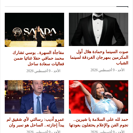
صوت السينما وحمادة هلال أول
مفاجأة السهرة.. بوسي تشارك
المكرمين بمهرجان الغردقة لسينما
محمد حماقي حفلا غنائيا ضمن
الشباب
فعاليات سعادة ساحل
الأحد - 9 أغسطس 2026
الأحد - 9 أغسطس 2026
حمد لله على السلامة يا شيرين..
عمرو أديب: رسالتي لأي شقيق لم
نجوم الفن والإعلام يحتفلون بعودتها
يبدأ إجازته.. الساحل هو نمبر وان
الأحد - 9 أغسطس 2026
الأحد - 9 أغسطس 2026