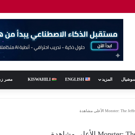
سوشيال
المزيد
ENGLISH
KISWAHILI
مصر زم