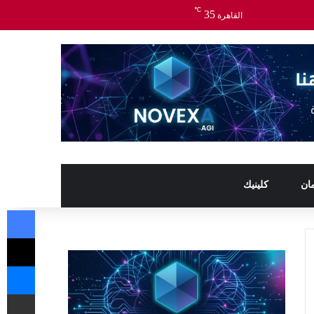
℃
35
القاهرة
ان
كلينيك