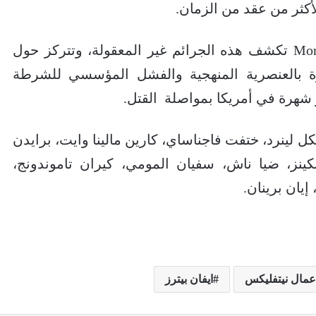
أكثر من عقد من الزمان
.
وتعد سلسلة Monster: The Jeffrey Dahmer تكشف هذه الجرائم غير المعقولة، وتتركز حول
ثرة بالعنصرية المنهجية والفشل المؤسسي للشرطة
 شهرة في أمريكا بمواصلة القتل.
كل لينرد، ختفت فاجناساي، كارين مالينا وايت، برايدن
كينز، ضيا ناش، سفيان المومي، كيران تاموندونج،
إيان برينان.
عمال نيتفليكس
ايفان بيترز