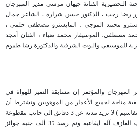
نة التحضيرية الفنانة جيهان مرسى مدير المهرجان
تور رضا رجب ، الدكتور حسن شرارة ، الشاعر جمال
يسترو محمد الموجي ، المايسترو مصطفى حلمي ،
حمد مصطفى، الموسيقار محمد ضياء ، الفنان أمجد
زية للموسيقي والنوت الشرقية والدكتورة رشا طموم
 المهرجان والمؤتمر إن مسابقة التميز للهواة في
قية متاحة لجميع الأعمار من الموهوبين وتشترط أن
يقوم المتسابق بأداء عمل من الارتجال ( تقاسيم ) لا تزيد مدته عن 3 دقائق الى جانب مقطوعة
موسيقية من اختياره، ويمكن ان يصاحب العازف آلة ايقاعية وتم رصد 35 ألف جنيه جوائز