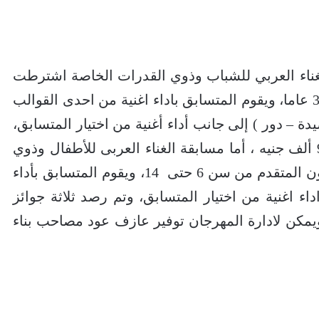
لغناء العربي للشباب وذوي القدرات الخاصة اشترطت
ان يكون عمر المتقدم من سن 18 حتى 35 عاما، ويقوم المتسابق باداء اغنية من احدى القوالب
دة – دور ) إلى جانب أداء أغنية من اختيار المتسابق،
وتم رصد ثلاثة جوائز للفائزين بجمالى 90 ألف جنيه ، أما مسابقة الغناء العربى للأطفال وذوي
القدرات الخاصة فضمت شروطها أن يكون المتقدم من سن 6 حتى 14، ويقوم المتسابق بأداء
اداء اغنية من اختيار المتسابق، وتم رصد ثلاثة جوائز
مة اجمالية 60 ألف جنيه ويمكن لادارة المهرجان توفير عازف عود مصاحب بناء