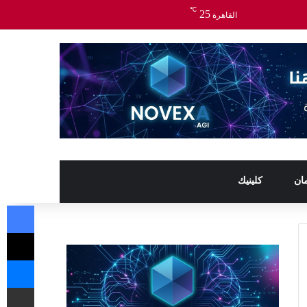
℃
25
القاهرة
ان
كلينيك