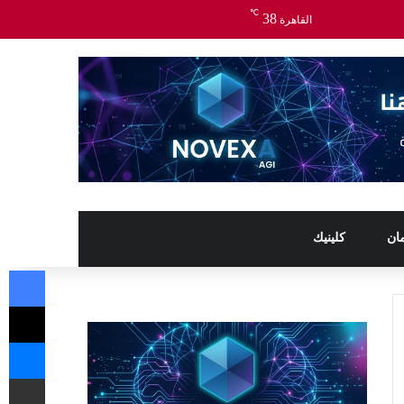
℃
38
القاهرة
ان
كلينيك