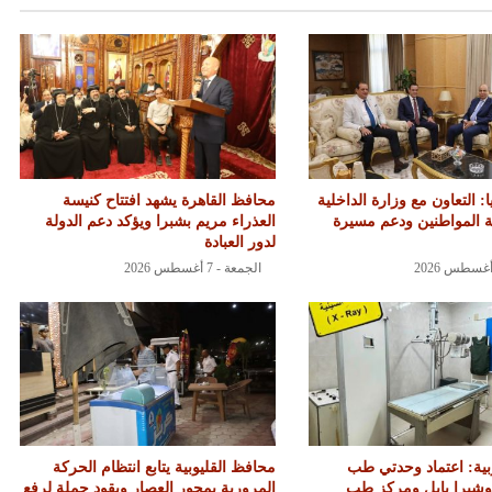
: التعاون مع وزارة الداخلية
محافظ القاهرة يشهد افتتاح كنيسة
ة المواطنين ودعم مسيرة
العذراء مريم بشبرا ويؤكد دعم الدولة
لدور العبادة
الجمعة - 7 أغسطس 2026
ية: اعتماد وحدتي طب
محافظ القليوبية يتابع انتظام الحركة
وشبرا بابل ومركز طب
المرورية بمحور العصار ويقود حملة لرفع