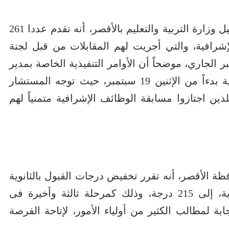
ومن جانبه أعلن الدكتور محمد السيد وكيل وزارة التربية والتعليم بالأقصر، أنه تقدم عددا 261
إشرافية، والتي أجريت لهم المقابلات من قبل لجنة
رة 11 إلى 15 من سبتمبر الجاري، موضحاً أن الأوامر التنفيذية الخاصة بمدير
ووكيل مدرسة ستكون بكل إدارة تعليمية بدءاً من الإثنين 19 سبتمبر، حيث توجه المستشار
ن اجتازوا مسابقة الوظائف الإشرافية متمنياً لهم
فظة الأقصر، أنه تقرر تخفيض درجات القبول بالثانوية
العامة، للحاصلين على الشهادة الإعدادية، إلى 215 درجة، وذلك كمرحلة ثالثة وأخيرة فى
 لمطالب الكثير من أولياء الأمور، لإتاحة الفرصة
.